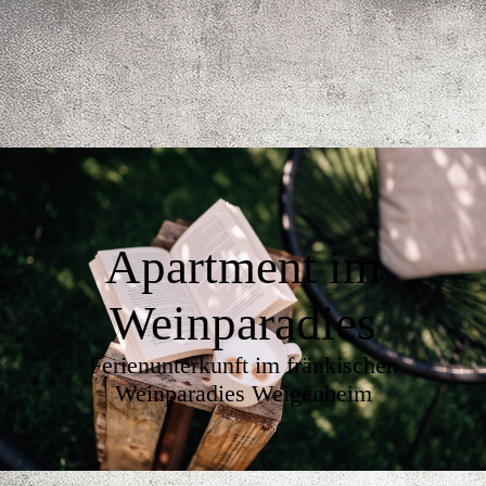
Apartment im
Weinparadies
Ferienunterkunft im fränkischen
Weinparadies Weigenheim