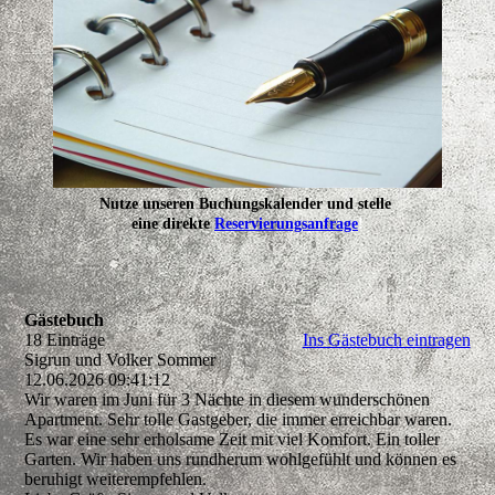
Nutze unseren Buchungskalender und stelle
eine direkte
Reservierungsanfrage
!
Gästebuch
18 Einträge
Ins Gästebuch eintragen
Sigrun und Volker Sommer
12.06.2026
09:41:12
Wir waren im Juni für 3 Nächte in diesem wunderschönen
Apartment. Sehr tolle Gastgeber, die immer erreichbar waren.
Es war eine sehr erholsame Zeit mit viel Komfort. Ein toller
Garten. Wir haben uns rundherum wohlgefühlt und können es
beruhigt weiterempfehlen.