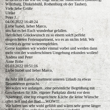
Würzburg, Dinkelsbühl, Rothenburg ob der Tauber).
Viele liebe Grüße
Ulrike
Peter J.
04.06.2022
16:48:24
Liebe Isabel, lieber Marco,
uns hat es bei Euch wunderbar gefallen.
Herzlichen Glückwunsch zu so einem solch perfekt
eingerichteten Ferienapartment, wo es an nichts fehlt. Wir
werden es gerne weiterempfehlen.
Gerne kommen wir wieder einmal vorbei und werden dann
mehr von der wunderschönen Umgebung erkunden wollen!
Andrea und Peter
Anne Bobe
05.03.2022
10:51:16
Liebe Isabel und lieber Marco,
ihr habt mit Eurem Apartment unseren Urlaub zu etwas
Besonderem gemacht.
Wo sollen wir anfangen...eine persönliche Begrüßung mit
Geschenken für Alle, eigener Parkplatz direkt vor dem
Apartment, eine top eingerichtete Küche die keine Wünsche
offen ließ und das Bad.....WOW!!!
Wir haben uns sehr wohl gefühlt und wären sehr gerne länger