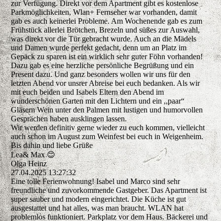
zur Verfügung. Direkt vor dem Apartment gibt es kostenlose
Parkmöglichkeiten, Wlan+ Fernseher war vorhanden, damit
gab es auch keinerlei Probleme. Am Wochenende gab es zum
Frühstück allerlei Brötchen, Brezeln und süßes zur Auswahl,
was direkt vor die Tür gebracht wurde. Auch an die Mädels
und Damen wurde perfekt gedacht, denn um an Platz im
Gepäck zu sparen ist ein wirklich sehr guter Föhn vorhanden!
Dazu gab es eine herzliche persönliche Begrüßung und ein
Present dazu. Und ganz besonders wollen wir uns für den
letzten Abend vor unsrer Abreise bei euch bedanken. Als wir
mit euch beiden und Isabels Eltern den Abend im
wunderschönen Garten mit den Lichtern und ein ,,paar“
Gläsern Wein unter den Palmen mit lustigen und humorvollen
Gesprächen haben ausklingen lassen.
Wir werden definitiv gerne wieder zu euch kommen, vielleicht
auch schon im August zum Weinfest bei euch in Weigenheim.
Bis dahin und liebe Grüße
Lea& Max 😊
Olga Heinz
27.04.2025
13:27:32
Eine tolle Ferienwohnung! Isabel und Marco sind sehr
freundliche und zuvorkommende Gastgeber. Das Apartment ist
super sauber und modern eingerichtet. Die Küche ist gut
ausgestattet und hat alles, was man braucht. WLAN hat
problemlos funktioniert. Parkplatz vor dem Haus. Bäckerei und