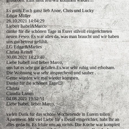
geblieben. Eins steht fest-wir kommen wieder!!!
Es grüßt Euch ganz lieb Anne, Chris und Lucky
Edgar Müller
26.10.2021
14:04:29
Liebe/r Isabel&Marco
danke für die schönen Tage in Eurer stilvoll eingerichteten
neuen Fewo. Es war alles da, was man braucht und wir haben
uns gut betreut gefühlt.
LG Edgar&Marlies
Christa Reindl
30.08.2021
14:23:40
Liebe Isabell und lieber Marco,
uns hat es sehr gut gefallen.Es war sehr ruhig und erholsam.
Die Wohnung war sehr ansprechend und sauber .
Gerne würden wir mal wieder kommen.
Danke für die schönen Tage🙂
Christa
Claudia Lamm
04.08.2021
19:52:51
Liebe Isabel, lieber Marco,
vielen Dank für das schöne Wochenende in Eurem tollen
Apartment. Mit viel Liebe für´s Detail eingerichtet, habt Ihr an
alles gedacht. Es fehlte uns an nichts. Die Küche war komplett