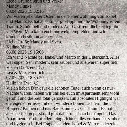
Liebe Grüße Sigrun und Volker
Mandy Funke
08.04.2026
15:32:16
Wir waren jetzt über Ostern in der Ferienwohnung von Isabel
und Marco. Es hat alles super geklappt und die Wohnung ist ein
Traum. Schön hell und modern. Auf Gastfreundlichkeit legt ihr
viel Wert. Man kann euch nur weiterempfehlen und wir
kommen bestimmt auch wieder.
Liebe Grüße Mandy und Sven
Nadine Mattis
03.08.2025
19:15:06
Ich war 2 Nächte bei Isabel und Marco in der Unterkunft. Alles
war super. Sehr modern, sehr sauber und alle waren super lieb!
Vielen Dank euch! :)
Lea & Max Friedrich
07.07.2025
18:35:20
Hallo ihr Zwei 😊
Vielen lieben Dank für die schönen Tage, auch wenn es nur 4
Nächte waren, haben wir uns bei euch im Apartment sehr wohl
gefühlt und die Zeit total genossen. Ein absolutes Highlight war
die eigene Terrasse mit den wunderschönen Lichtern, die
Blumen/ Palmen und das Badezimmer…Ein Traum! Es hat
alles perfekt gepasst und gibt daher nichts zu bemängeln. Das
Apartment ist sehr modern eingerichtet, alles vorhanden, sauber
und hygienisch. Bei Fragen standen Isabel & Marco jederzeit