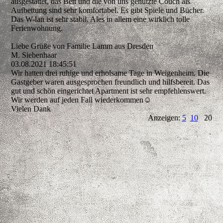
ausgestattet, das Bett und die von uns genutzte Couch als
Aufbettung sind sehr komfortabel. Es gibt Spiele und Bücher.
Das W-lan ist sehr stabil. Ales in allem eine wirklich tolle
Ferienwohnung.
Liebe Grüße von Familie Lamm aus Dresden
M. Siebenhaar
03.08.2021
18:45:51
Wir hatten drei ruhige und erholsame Tage in Weigenheim. Die
Gastgeber waren ausgesprochen freundlich und hilfsbereit. Das
gut und schön eingerichtet Apartment ist sehr empfehlenswert.
Wir werden auf jeden Fall wiederkommen☺️
Vielen Dank
Anzeigen:
5
10
20