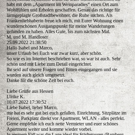
habt mit dem „Apartment im Weinparadies“ einen Ort zum
Wohlfühlen und Erholen geschaffen. Genau das richtige für
lärmgeplagte Großstadtbewohner, die Ruhe suchen. Als
Frankenliebhaberin freue ich mich, mit Eurer Wohnung einen
wunderschönen Ausgangspunkt für meine Wanderungen
gefunden zu haben. Alles Gute, bis zum nächsten Mal.
M. und M. Handloser
25.09.2022
21:38:50
Hallo Isabel und Marco,
unser Urlaub bei Euch war zwar kurz, aber schön.
So wie es im Internet beschrieben war, so war ist auch. Sehr
schön und mit Liebe zum Detail eingerichtet.
Ihr seid auf unsere Fragen und Bitten eingegangen und sie
wurden auch gleich umgesetzt.
Danke für die schöne Zeit bei euch.
Liebe Grüße aus Hessen
Ulrike K.
10.07.2022
17:30:52
Liebe Isabel, lieber Marco,
mir hat es sehr gut bei euch gefallen. Einrichtung, Sitzplätze im
Freien, Parkplatz direkt vor Apartment, WLAN - alles perfekt.
Gerne empfehle ich euch nette Vermieter und euer schönes
Apartment weiter und komme wieder vorbei.
In meinem Fall war die Lage ideal für Städtetouren (Bamberg,