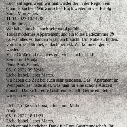
Euch anfragen,wenn wir mal wieder der in der Region ein
Quartier suchen. Wir wünschen Euch weiterhin viel Erfolg
Sonja Morczinietz
11.03.2023
10:51:38
Hallo Ihr 2,
Wir haben uns bei euch sehr wohl gefühlt.
Tolles modernes Appartement und ein tolles Badezimmer 😍
Es war alles vorhanden was man braucht. Um Ruhe zu finden,
vom Großstadttrubel, einfach perfekt. Wir kommen gerne
wieder.
Viele Grüße und macht es gut, vielleicht bis bald!
Serdar und Sonja
Ilona Burk-Schmidt
06.10.2022
09:52:46
Liebe Isabel, lieber Marco,
wir haben die Zeit bei euch sehr genossen. Das "Apartment im
Weinparadies" hatte alles, was man für eine schöne Auszeit
braucht. Danke für eure Gastfreundschaft! Gerne empfehlen
wir euch weiter.
Liebe Grüße von Ilona, Ulrich und Malo
Antje .
05.10.2022
18:11:21
Liebe Isabel, lieber Marco,
noch einmal herzlichen Dank für Eure Gastfreundschaft. Ihr