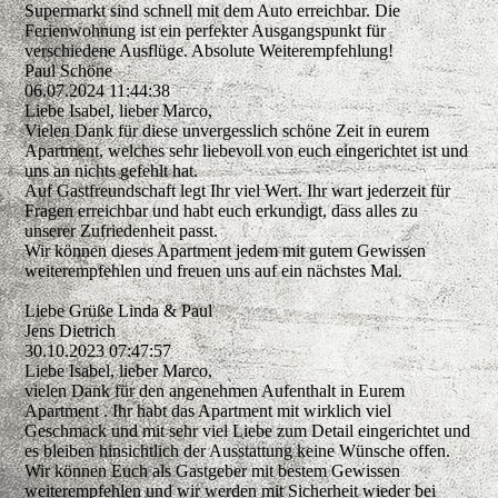
Supermarkt sind schnell mit dem Auto erreichbar. Die
Ferienwohnung ist ein perfekter Ausgangspunkt für
verschiedene Ausflüge. Absolute Weiterempfehlung!
Paul Schöne
06.07.2024
11:44:38
Liebe Isabel, lieber Marco,
Vielen Dank für diese unvergesslich schöne Zeit in eurem
Apartment, welches sehr liebevoll von euch eingerichtet ist und
uns an nichts gefehlt hat.
Auf Gastfreundschaft legt Ihr viel Wert. Ihr wart jederzeit für
Fragen erreichbar und habt euch erkundigt, dass alles zu
unserer Zufriedenheit passt.
Wir können dieses Apartment jedem mit gutem Gewissen
weiterempfehlen und freuen uns auf ein nächstes Mal.
Liebe Grüße Linda & Paul
Jens Dietrich
30.10.2023
07:47:57
Liebe Isabel, lieber Marco,
vielen Dank für den angenehmen Aufenthalt in Eurem
Apartment . Ihr habt das Apartment mit wirklich viel
Geschmack und mit sehr viel Liebe zum Detail eingerichtet und
es bleiben hinsichtlich der Ausstattung keine Wünsche offen.
Wir können Euch als Gastgeber mit bestem Gewissen
weiterempfehlen und wir werden mit Sicherheit wieder bei